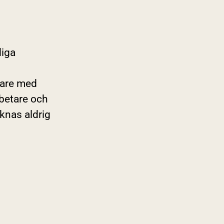
diga
ivare med
rbetare och
knas aldrig