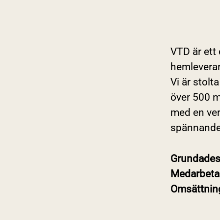
VTD är ett
hemleveran
Vi är stolt
över 500 m
med en ver
spännande
Grundade
Medarbeta
Omsättni