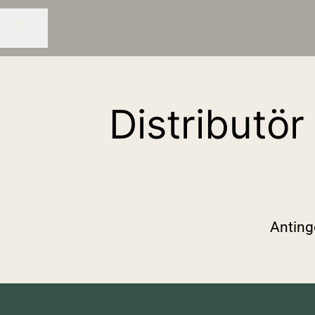
Dela sidan
KARRIÄRMENY
Distributör
Antinge