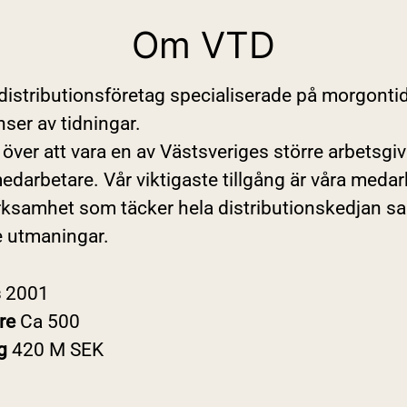
Om VTD
 distributionsföretag specialiserade på morgonti
ser av tidningar.
a över att vara en av Västsveriges större arbetsg
edarbetare. Vår viktigaste tillgång är våra meda
ksamhet som täcker hela distributionskedjan sa
 utmaningar.
s
2001
re
Ca 500
ng
420 M SEK